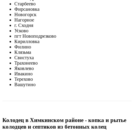
Старбеево
Фирсановка
Новогорск
Нагорное
г. Сходня
Усково
пгт Новоподрезково
Кирилловка
Филино
Клязьма
Свистуха
Трахонеево
Яковлево
Ивакино
Терехово
Вашутино
Колодец в Химкинском районе - копка и рытье
колодцев и септиков из бетонных колец