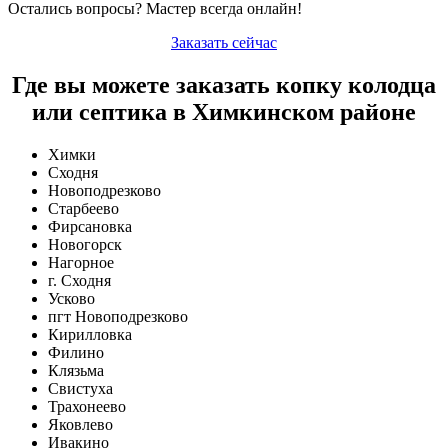
Остались вопросы? Мастер всегда онлайн!
Заказать сейчас
Где вы можете заказать копку колодца
или септика в Химкинском районе
Химки
Сходня
Новоподрезково
Старбеево
Фирсановка
Новогорск
Нагорное
г. Сходня
Усково
пгт Новоподрезково
Кирилловка
Филино
Клязьма
Свистуха
Трахонеево
Яковлево
Ивакино