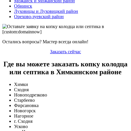
Можайск и Можайский район
Обнинск
Луховицы и Луховицкий район
Орехово-зуевский район
Остались вопросы? Мастер всегда онлайн!
Заказать сейчас
Где вы можете заказать копку колодца
или септика в Химкинском районе
Химки
Сходня
Новоподрезково
Старбеево
Фирсановка
Новогорск
Нагорное
г. Сходня
Усково