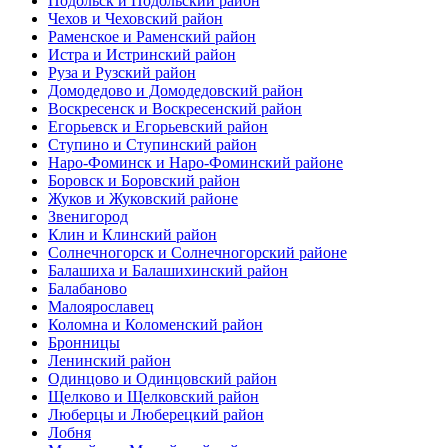
Подольск и Подольский район
Чехов и Чеховский район
Раменское и Раменский район
Истра и Истринский район
Руза и Рузский район
Домодедово и Домодедовский район
Воскресенск и Воскресенский район
Егорьевск и Егорьевский район
Ступино и Ступинский район
Наро-Фоминск и Наро-Фоминский районе
Боровск и Боровский район
Жуков и Жуковский районе
Звенигород
Клин и Клинский район
Солнечногорск и Солнечногорский районе
Балашиха и Балашихинский район
Балабаново
Малоярославец
Коломна и Коломенский район
Бронницы
Ленинский район
Одинцово и Одинцовский район
Щелково и Щелковский район
Люберцы и Люберецкий район
Лобня