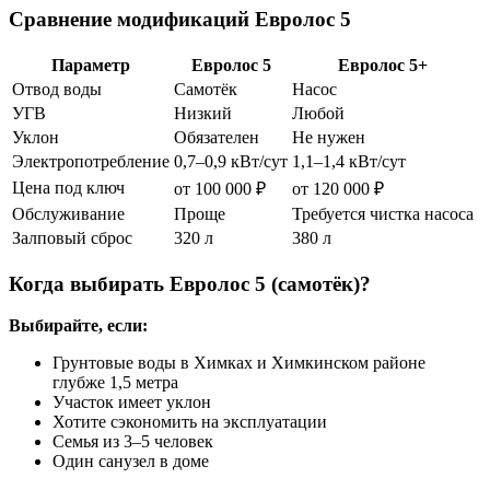
Сравнение модификаций Евролос 5
Параметр
Евролос 5
Евролос 5+
Отвод воды
Самотёк
Насос
УГВ
Низкий
Любой
Уклон
Обязателен
Не нужен
Электропотребление
0,7–0,9 кВт/сут
1,1–1,4 кВт/сут
Цена под ключ
от 100 000 ₽
от 120 000 ₽
Обслуживание
Проще
Требуется чистка насоса
Залповый сброс
320 л
380 л
Когда выбирать Евролос 5 (самотёк)?
Выбирайте, если:
Грунтовые воды в Химках и Химкинском районе
глубже 1,5 метра
Участок имеет уклон
Хотите сэкономить на эксплуатации
Семья из 3–5 человек
Один санузел в доме