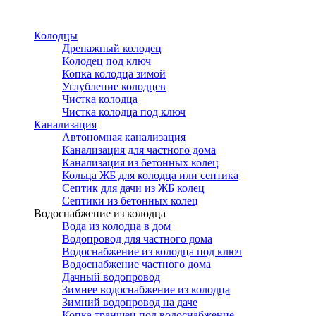
Перейти
к
Колодцы
основному
Дренажный колодец
содержанию
Колодец под ключ
Копка колодца зимой
Углубление колодцев
Чистка колодца
Чистка колодца под ключ
Канализация
Автономная канализация
Канализация для частного дома
Канализация из бетонных колец
Кольца ЖБ для колодца или септика
Септик для дачи из ЖБ колец
Септики из бетонных колец
Водоснабжение из колодца
Вода из колодца в дом
Водопровод для частного дома
Водоснабжение из колодца под ключ
Водоснабжение частного дома
Дачный водопровод
Зимнее водоснабжение из колодца
Зимний водопровод на даче
Копка траншеи под водоснабжение