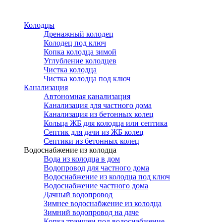
Перейти
к
Колодцы
основному
Дренажный колодец
содержанию
Колодец под ключ
Копка колодца зимой
Углубление колодцев
Чистка колодца
Чистка колодца под ключ
Канализация
Автономная канализация
Канализация для частного дома
Канализация из бетонных колец
Кольца ЖБ для колодца или септика
Септик для дачи из ЖБ колец
Септики из бетонных колец
Водоснабжение из колодца
Вода из колодца в дом
Водопровод для частного дома
Водоснабжение из колодца под ключ
Водоснабжение частного дома
Дачный водопровод
Зимнее водоснабжение из колодца
Зимний водопровод на даче
Копка траншеи под водоснабжение