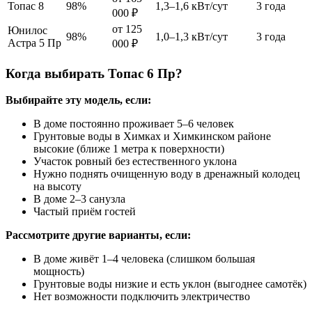
Топас 8
98%
1,3–1,6 кВт/сут
3 года
000 ₽
от 125
Юнилос
98%
1,0–1,3 кВт/сут
3 года
Астра 5 Пр
000 ₽
Когда выбирать Топас 6 Пр?
Выбирайте эту модель, если:
В доме постоянно проживает 5–6 человек
Грунтовые воды в Химках и Химкинском районе
высокие (ближе 1 метра к поверхности)
Участок ровный без естественного уклона
Нужно поднять очищенную воду в дренажный колодец
на высоту
В доме 2–3 санузла
Частый приём гостей
Рассмотрите другие варианты, если:
В доме живёт 1–4 человека (слишком большая
мощность)
Грунтовые воды низкие и есть уклон (выгоднее самотёк)
Нет возможности подключить электричество