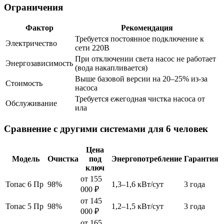
Ограничения
Фактор
Рекомендация
Требуется постоянное подключение к
Электричество
сети 220В
При отключении света насос не работает
Энергозависимость
(вода накапливается)
Выше базовой версии на 20–25% из-за
Стоимость
насоса
Требуется ежегодная чистка насоса от
Обслуживание
ила
Сравнение с другими системами для 6 человек
Цена
Модель
Очистка
под
Энергопотребление
Гарантия
ключ
от 155
Топас 6 Пр
98%
1,3–1,6 кВт/сут
3 года
000 ₽
от 145
Топас 5 Пр
98%
1,2–1,5 кВт/сут
3 года
000 ₽
от 165