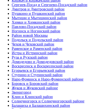
Киржач и Киржачский район
Сергиев-Посад и Сергиево-Посадский район
Дмитров и Дмитровский район
Пушкино и Пушкинский район
Мытищи и Мытищинский район
Химки и Химкинский район
Павлово-Посадский район
Ногинск и Ногинский район
Район новой Москвы
Подольск и Подольский район
Чехов и Чеховский район
Раменское и Раменский район
Истра и Истринский район
Руза и Рузский район
Домодедово и Домодедовский район
Воскресенск и Воскресенский район
Егорьевск и Егорьевский район
Ступино и Ступинский район
Наро-Фоминск и Наро-Фоминский районе
Боровск и Боровский район
Жуков и Жуковский районе
Звенигород
Клин и Клинский район
Солнечногорск и Солнечногорский районе
Балашиха и Балашихинский район