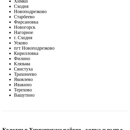
Химки
Сходня
Новоподрезково
Старбеево
Фирсановка
Новогорск
Нагорное
г. Сходня
Усково
пгт Новоподрезково
Кирилловка
Филино
Клязьма
Свистуха
Трахонеево
Яковлево
Ивакино
Терехово
Вашутино
Колодец в Химкинском районе - копка и рытье