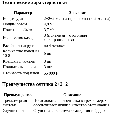
Технические характеристики
Параметр
Значение
Конфигурация
2+2+2 кольца (три шахты по 2 кольца)
Общий объём
4,8 м³
Полезный объём
3,7 м³
3 (приёмная + отстойная +
Количество камер
фильтрационная)
Расчётная нагрузка
до 4 человек
Количество колец КС
6 шт.
10-8
Крышки с люками
3 шт.
Полимерные люки
3 шт.
Стоимость под ключ
55 000 ₽
Преимущества септика 2+2+2
Преимущество
Описание
Трёхкамерная
Последовательная очистка в трёх камерах
система
обеспечивает лучшее качество отстаивания
Улучшенная
Ступенчатая система осаждения твёрдых