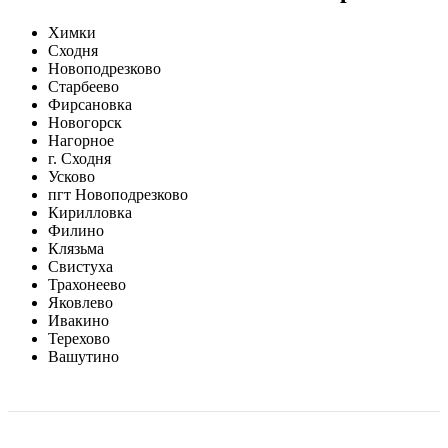
Химки
Сходня
Новоподрезково
Старбеево
Фирсановка
Новогорск
Нагорное
г. Сходня
Усково
пгт Новоподрезково
Кирилловка
Филино
Клязьма
Свистуха
Трахонеево
Яковлево
Ивакино
Терехово
Вашутино