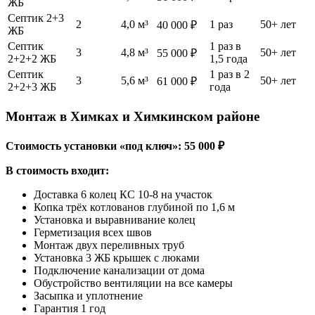
ЖБ
Септик 2+3
2
4,0 м³
1 раз
50+ лет
40 000 ₽
ЖБ
Септик
1 раз в
3
4,8 м³
50+ лет
55 000 ₽
2+2+2 ЖБ
1,5 года
Септик
1 раз в 2
3
5,6 м³
50+ лет
61 000 ₽
2+2+3 ЖБ
года
Монтаж в Химках и Химкинском районе
Стоимость установки «под ключ»: 55 000 ₽
В стоимость входит:
Доставка 6 колец КС 10-8 на участок
Копка трёх котлованов глубиной по 1,6 м
Установка и выравнивание колец
Герметизация всех швов
Монтаж двух переливных труб
Установка 3 ЖБ крышек с люками
Подключение канализации от дома
Обустройство вентиляции на все камеры
Засыпка и уплотнение
Гарантия 1 год