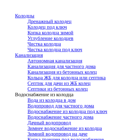
Перейти
к
Колодцы
основному
Дренажный колодец
содержанию
Колодец под ключ
Копка колодца зимой
Углубление колодцев
Чистка колодца
Чистка колодца под ключ
Канализация
Автономная канализация
Канализация для частного дома
Канализация из бетонных колец
Кольца ЖБ для колодца или септика
Септик для дачи из ЖБ колец
Септики из бетонных колец
Водоснабжение из колодца
Вода из колодца в дом
Водопровод для частного дома
Водоснабжение из колодца под ключ
Водоснабжение частного дома
Дачный водопровод
Зимнее водоснабжение из колодца
Зимний водопровод на даче
Копка траншеи под водоснабжение