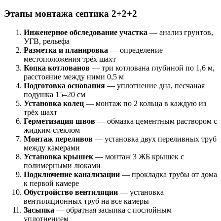
Этапы монтажа септика 2+2+2
Инженерное обследование участка
— анализ грунтов,
УГВ, рельефа
Разметка и планировка
— определение
местоположения трёх шахт
Копка котлованов
— три котлована глубиной по 1,6 м,
расстояние между ними 0,5 м
Подготовка основания
— уплотнение дна, песчаная
подушка 15–20 см
Установка колец
— монтаж по 2 кольца в каждую из
трёх шахт
Герметизация швов
— обмазка цементным раствором с
жидким стеклом
Монтаж переливов
— установка двух переливных труб
между камерами
Установка крышек
— монтаж 3 ЖБ крышек с
полимерными люками
Подключение канализации
— прокладка трубы от дома
к первой камере
Обустройство вентиляции
— установка
вентиляционных труб на все камеры
Засыпка
— обратная засыпка с послойным
уплотнением